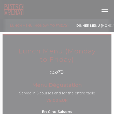
Personalizzazione delle tue scelte sui cookie
LUNCH MENU (MONDAY TO FRIDAY)
DINNER MENU (MONDA
Lunch Menu (Monday
to Friday)
inestra))
Menu Dégustation
Served in 5 courses and for the entire table
79,00 EUR
En Cinq Saisons