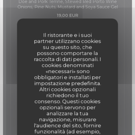
Doe and Pork Terrine, Stewed Red Porto Wine
Onions, Pine Nuts, Mustard and Soya Sauce Gel
19,00 EUR
The Ham
Il ristorante e i suoi
36 Month aged Ham from Spain "Prudencia"
partner utilizzano cookies
su questo sito, che
22,00 EUR
possono comportare la
raccolta di dati personali. I
The Veal and King prawns Tartare
cookies denominati
Veal and King prawns Tartare, wasabi
«necessari» sono
Mayonnaise, Capers and lemon
obbligatori e installati per
Elenco degli allergeni
impostazione predefinita.
Altri cookies opzionali
25,00 EUR
richiedono il tuo
consenso. Questi cookies
The Red Tuna
opzionali servono per
analizzare la tua
Red Tuna ceviche, lemon, avocado foam and
navigazione, misurare
Cajou Nuts.
Elenco degli allergeni
l'audience del sito, fornire
funzionalità (ad esempio,
23,00 EUR