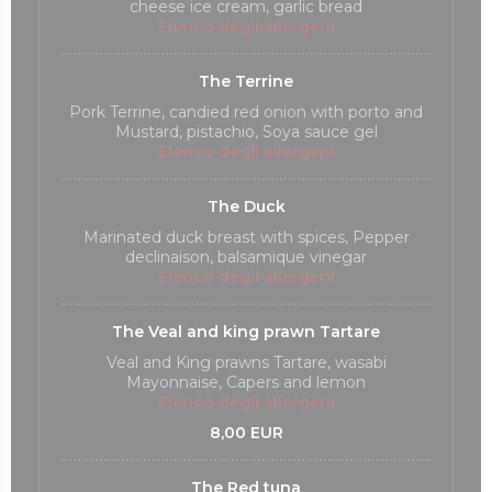
cheese ice cream, garlic bread
Elenco degli allergeni
The Terrine
Pork Terrine, candied red onion with porto and
Mustard, pistachio, Soya sauce gel
Elenco degli allergeni
The Duck
Marinated duck breast with spices, Pepper
declinaison, balsamique vinegar
Elenco degli allergeni
The Veal and king prawn Tartare
Veal and King prawns Tartare, wasabi
Mayonnaise, Capers and lemon
Elenco degli allergeni
8,00 EUR
The Red tuna