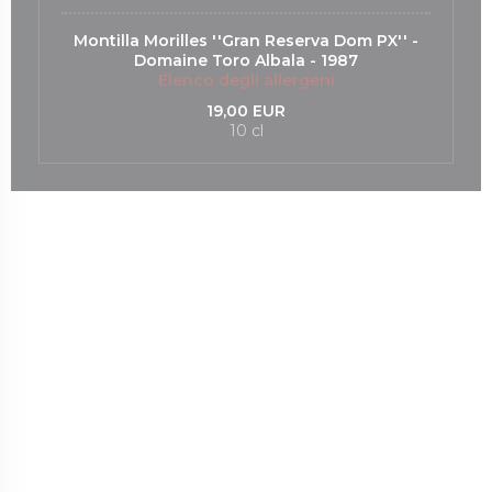
Montilla Morilles ''Gran Reserva Dom PX'' -
Domaine Toro Albala - 1987
Elenco degli allergeni
19,00 EUR
10 cl
uova finestra))
a nuova finestra))
(apre una nuova finestra))