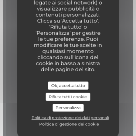
legate ai social network) o
visualizzare pubblicità o
Our Main Courses
contenuti personalizzati.
Clicca su 'Accetta tutto',
'Rifiuta tutto' o
The Meagre fish
'Personalizza' per gestire
Meagre fish cooked at low temperature,
le tue preferenze. Puoi
zucchini declinaison, hazelnuts
modificare le tue scelte in
Elenco degli allergeni
qualsiasi momento
36,00 EUR
cliccando sull'icona del
cookie in basso a sinistra
delle pagine del sito.
The Veal and King prawns Tartare
Veal and King prawns Tartare, wasabi
Mayonnaise, Capers and lemon
Ok, accetta tutto
39,00 EUR
Rifiuta tutti i cookie
The Chicken
Personalizza
Chicken in two services, low temperature
Politica di protezione dei dati personali
cooked breast, confit thigh, corn mash,
Politica di gestione dei cookie
popcorn, meat juice.
Elenco degli allergeni