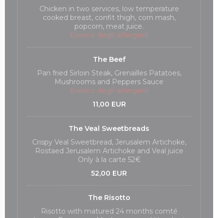
Chicken in two services, low temperature
cooked breast, confit thigh, corn mash,
popcorn, meat juice.
Elenco degli allergeni
The Beef
Pan fried Sirloin Steak, Grenailles Patatoes,
Mushrooms and Peppers Sauce
Elenco degli allergeni
11,00 EUR
The Veal Sweetbreads
Crispy Veal Sweetbread, Jerusalem Artichoke,
Rostaed Jerusalem Artichoke and Veal juice
Only à la carte 52€
52,00 EUR
The Risotto
Risotto with matured 24 months comté