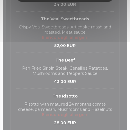
34,00 EUR
The Veal Sweetbreads
Crispy Veal Sweetbreads, Artichoke mash and
roasted, Meat sauce
Elenco degli allergeni
52,00 EUR
The Beef
Pan Fried Sirloin Steak, Genailles Patatoes,
Mushrooms and Peppers Sauce
43,00 EUR
The Risotto
Risotto with matured 24 months comté
cheese, parmesan, Mushrooms and Hazelnuts
Elenco degli allergeni
28,00 EUR