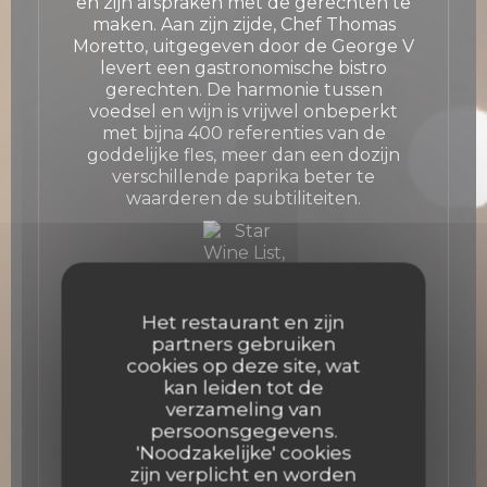
en zijn afspraken met de gerechten te
maken. Aan zijn zijde, Chef Thomas
Moretto, uitgegeven door de George V
levert een gastronomische bistro
gerechten. De harmonie tussen
voedsel en wijn is vrijwel onbeperkt
met bijna 400 referenties van de
goddelijke fles, meer dan een dozijn
verschillende paprika beter te
waarderen de subtiliteiten.
Het restaurant en zijn
partners gebruiken
cookies op deze site, wat
kan leiden tot de
verzameling van
persoonsgegevens.
'Noodzakelijke' cookies
zijn verplicht en worden