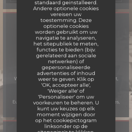
standaard geïnstalleerd.
Andere optionele cookies
vereisen uw
toestemming. Deze
Algemene informatie
optionele cookies
worden gebruikt om uw
Keuken
navigatie te analyseren,
Bistronomique
het sitepubliek te meten,
functies te bieden (bijv.
Soort bedrijf
gerelateerd aan sociale
Restaurant
netwerken) of
gepersonaliseerde
Diensten
advertenties of inhoud
Wijnbar, Private Hire, Betaald parkeren in de buurt,
weer te geven. Klik op
Terras, WIFI
'OK, accepteer alle',
'Weiger alle' of
Betaalmethoden
'Personaliseer' om uw
Eurocard / Mastercard, Contant geld, Visa, controles,
voorkeuren te beheren. U
American Express, Debetkaart
kunt uw keuzes op elk
moment wijzigen door
op het cookiepictogram
linksonder op de