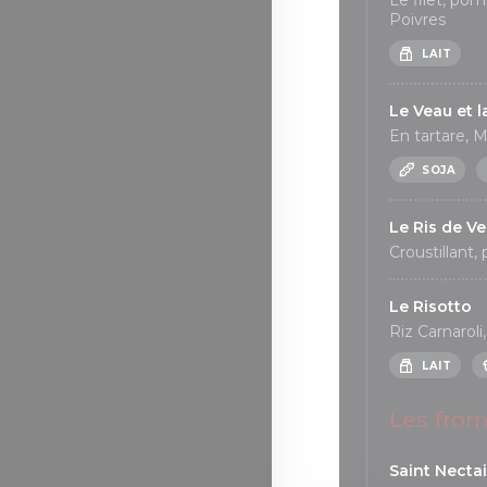
Le filet, po
Poivres
LAIT
Le Veau et l
En tartare, 
SOJA
Le Ris de V
Croustillant,
Le Risotto
Riz Carnarol
LAIT
Les fro
Saint Necta