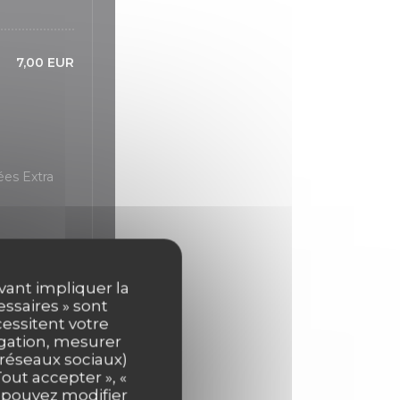
7,00 EUR
ées Extra
uvant impliquer la
essaires » sont
cessitent votre
igation, mesurer
s réseaux sociaux)
3,00 EUR
out accepter », «
s pouvez modifier