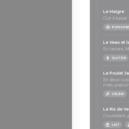
Le Maigre
Cuit à basse
POISSON
Le Veau et 
En tartare, 
GLUTEN
Le Poulet J
En deux cuis
maïs, popcor
CÉLERI
Le Ris de V
Croustillant,
LAIT