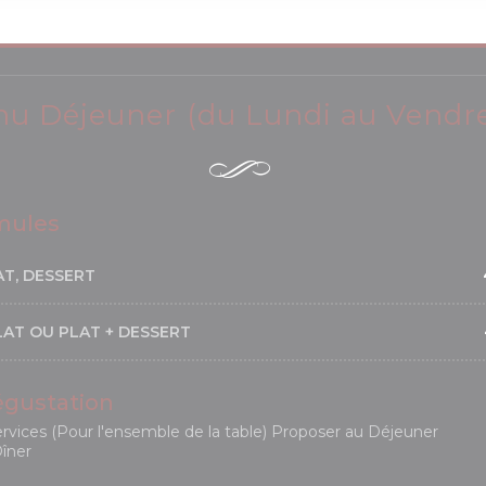
u Déjeuner (du Lundi au Vendre
mules
AT, DESSERT
LAT OU PLAT + DESSERT
gustation
services (Pour l'ensemble de la table) Proposer au Déjeuner
îner