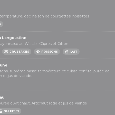
 témpérature, déclinaison de courgettes, noisettes
S
la Langoustine
Mayonnaise au Wasabi, Câpres et Citron
CRUSTACÉS
POISSONS
LAIT
aune
sons, suprême basse température et cuisse confite, purée de
n et jus de viande.
eau
 purée d’Artichaut, Artichaut rôtie et jus de Viande
SULFITES