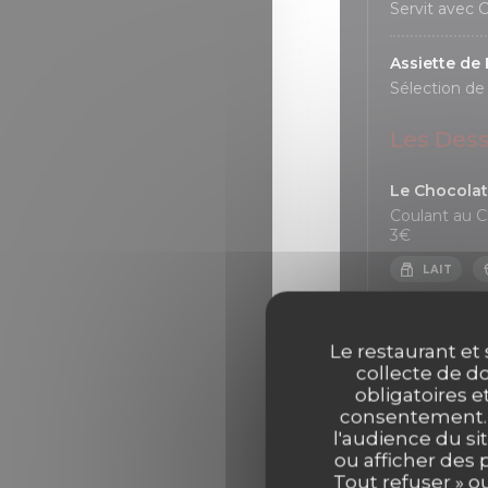
Servit avec 
Assiette d
Sélection de
Les Dess
Le Chocolat
Coulant au C
3€
LAIT
L'Abricot
Le restaurant et 
Compote d’Ab
collecte de do
GLUTEN
obligatoires e
consentement. C
l'audience du sit
La Fraise
ou afficher des 
Ananas Grillé
Tout refuser » o