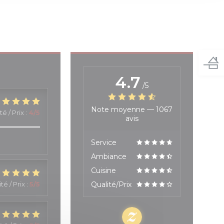
4.7
/5
Note moyenne —
1067
té / Prix
:
4
/5
avis
Service
Ambiance
Cuisine
té / Prix
:
5
/5
Qualité/Prix