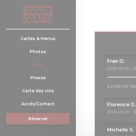
Personnalisation de vos choix en matière de cookies
Cartes & Menus
Photos
Fran
O
Avis
2026-03-20
- 2
Presse
Excelente tra
((ouvre une nouvelle fenêtre))
Carte des vins
Accès/Contact
Florence
G
2026-03-20
- 1
Réserver
Michelle
S