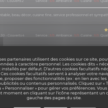
:00 - Couverts 2
Service
:
5
/5
Ambiance
:
5
/5
Cuisine
:
5
/5
Quali
réable, beau décor, cuisine fine, service professionnel et sympat
9:30 - Couverts 4
Service
:
5
/5
Ambiance
:
5
/5
Cuisine
:
5
/5
Quali
1:00 - Couverts 2
Service
:
2
/5
Ambiance
:
5
/5
Cuisine
:
4
/5
Quali
ses partenaires utilisent des cookies sur ce site, po
nnées à caractère personnel. Les cookies dits « néc
t installés par défaut. D'autres cookies facultatifs né
 vins d'exception, une cuisine délicate inspirée au gré des saison
es cookies facultatifs servent à analyser votre nav
éable.
e, proposer des fonctionnalités (ex : en lien avec le
publicités ou contenus personnalisés. Cliquez sur « T
u « Personnaliser » pour gérer vos préférences. Vou
ut moment en cliquant sur l'icône représentant un 
9:00 - Couverts 2
Service
:
5
/5
Ambiance
:
5
/5
Cuisine
:
4
/5
Quali
gauche des pages du site.