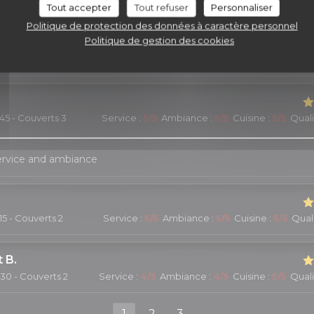
, cozy atmosphere, and excellent food.
Tout accepter
Tout refuser
Personnaliser
Politique de protection des données à caractère personnel
Politique de gestion des cookies
:15 - Couverts 2
Service
:
5
/5
Ambiance
:
5
/5
Cuisine
:
5
/5
Quali
:45 - Couverts 3
Service
:
5
/5
Ambiance
:
5
/5
Cuisine
:
5
/5
Quali
service and ambiance
:15 - Couverts 2
Service
:
5
/5
Ambiance
:
5
/5
Cuisine
:
5
/5
Quali
t
B
:30 - Couverts 2
Service
:
4
/5
Ambiance
:
4
/5
Cuisine
:
5
/5
Quali
1
2
3