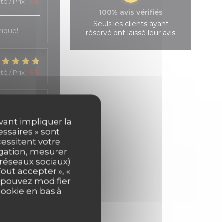
té / Prix
:
5
/5
100% avis vérifiés
Seuls les clients ayant
hique!
réservé ont laissé leur avis
té / Prix
:
5
/5
té / Prix
:
4
/5
uvant impliquer la
essaires » sont
cessitent votre
s, et une
igation, mesurer
s réseaux sociaux)
out accepter », «
s pouvez modifier
cookie en bas à
té / Prix
:
5
/5