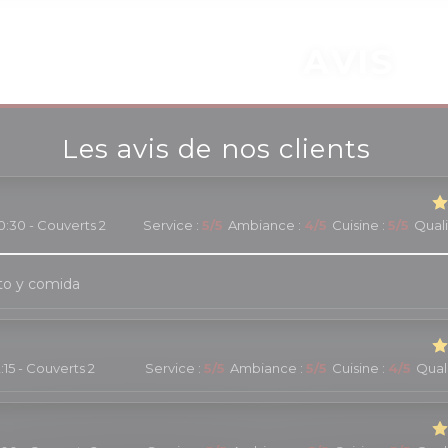
AVIS
Les avis de nos clients
0:30 - Couverts 2
Service
:
5
/5
Ambiance
:
4
/5
Cuisine
:
5
/5
Quali
to y comida
2:15 - Couverts 2
Service
:
5
/5
Ambiance
:
5
/5
Cuisine
:
4
/5
Quali