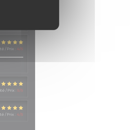
té / Prix
:
5
/5
té / Prix
:
4
/5
té / Prix
:
5
/5
té / Prix
:
4
/5