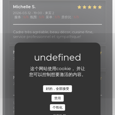
Michelle
S
2026-03-12
- 19:00 - 来宾 2
服务
:
5
/5
氛围
:
5
/5
菜单
:
5
/5
质价比
:
5
/5
Cadre très agréable, beau décor, cuisine fine,
service professionnel et sympathique!
Nadeen
R
2026-02-24
- 19:30 - 来宾 4
服务
:
5
/5
氛围
:
5
/5
菜单
:
5
/5
质价比
:
5
/5
这个网站使用cookie， 并让
您可以控制想要激活的内容。
Nathalie
S
2026-02-06
- 21:00 - 来宾 2
服务
:
2
/5
氛围
:
5
/5
菜单
:
4
/5
质价比
:
4
/5
好的，全部接受
禁用
Une carte des vins d'exception, une cuisine
个性化
délicate inspirée au gré des saisons, et une salle
fort agréable.