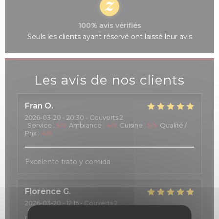
100% avis vérifiés
Seuls les clients ayant réservé ont laissé leur avis
Les avis de nos clients
Fran
O
2026-03-20
- 20:30 - Couverts 2
Service
:
5
/5
Ambiance
:
4
/5
Cuisine
:
5
/5
Qualité /
Prix
:
4
/5
Excelente trato y comida
Florence
G
2026-03-20
- 12:15 - Couverts 2
Service
:
5
/5
Ambiance
:
5
/5
Cuisine
:
4
/5
Qualité /
Prix
:
5
/5