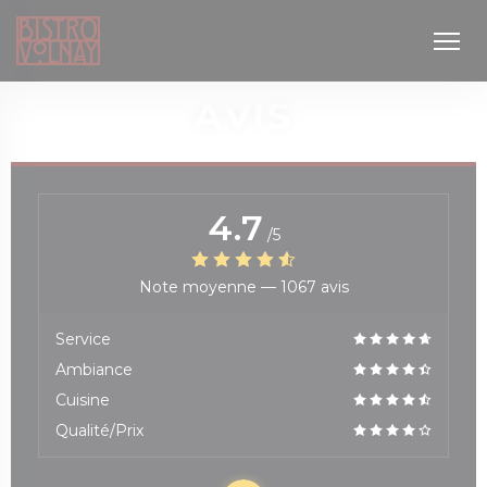
Personnalisation de vos choix en matière de cookies
AVIS
4.7
/5
Note moyenne —
1067 avis
 nouvelle fenêtre))
Service
Ambiance
Cuisine
Qualité/Prix