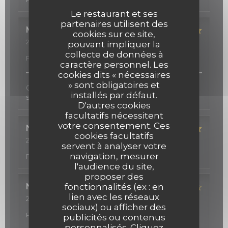
Le restaurant et ses
partenaires utilisent des
Michelle
S
cookies sur ce site,
2026-03-12
- 19:00 - Couverts 2
pouvant impliquer la
Service
:
5
/5
Ambiance
:
5
/5
Cuisine
:
5
/5
Qualité /
collecte de données à
Prix
:
5
/5
caractère personnel. Les
cookies dits « nécessaires
» sont obligatoires et
Cadre très agréable, beau décor, cuisine fine,
installés par défaut.
service professionnel et sympathique!
D'autres cookies
facultatifs nécessitent
votre consentement. Ces
Nadeen
R
cookies facultatifs
2026-02-24
- 19:30 - Couverts 4
servent à analyser votre
Service
:
5
/5
Ambiance
:
5
/5
Cuisine
:
5
/5
Qualité /
navigation, mesurer
Prix
:
5
/5
l'audience du site,
proposer des
fonctionnalités (ex : en
Nathalie
S
lien avec les réseaux
2026-02-06
- 21:00 - Couverts 2
sociaux) ou afficher des
Service
:
2
/5
Ambiance
:
5
/5
Cuisine
:
4
/5
Qualité /
Prix
:
4
/5
publicités ou contenus
personnalisés. Cliquez