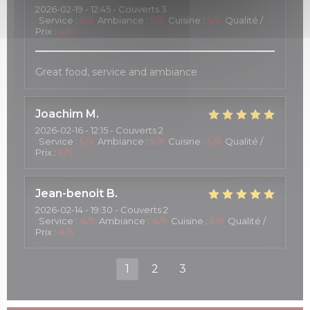
2026-02-19
- 12:45 - Couverts 3
Service
:
5
/5
Ambiance
:
5
/5
Cuisine
:
5
/5
Qualité /
Prix
:
4
/5
Great food, service and ambiance
Joachim
M
2026-02-16
- 12:15 - Couverts 2
Service
:
5
/5
Ambiance
:
5
/5
Cuisine
:
5
/5
Qualité /
Prix
:
5
/5
Jean-benoit
B
2026-02-14
- 19:30 - Couverts 2
Service
:
4
/5
Ambiance
:
4
/5
Cuisine
:
5
/5
Qualité /
Prix
:
4
/5
1
2
3