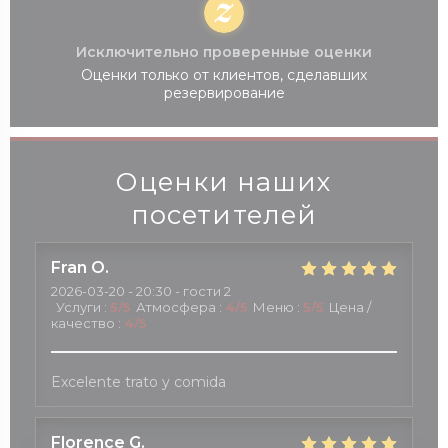
Исключительно проверенные оценки
Оценки только от клиентов, сделавших
резервирование
Оценки наших
посетителей
Fran
O
2026-03-20
- 20:30 - гости 2
Услуги
:
5
/5
Атмосфера
:
4
/5
Меню
:
5
/5
Цена /
качество
:
4
/5
Excelente trato y comida
Florence
G