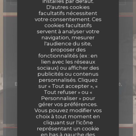
installés par défaut.
D'autres cookies
facultatifs nécessitent
votre consentement. Ces
cookies facultatifs
Infos pratiques
servent à analyser votre
navigation, mesurer
Cuisine
l'audience du site,
Bistronomique
proposer des
fonctionnalités (ex : en
Type de restaurant
lien avec les réseaux
Restaurant
sociaux) ou afficher des
publicités ou contenus
Services
personnalisés. Cliquez
Bar à Vin, Privatisation, Parking payant à proximité,
sur « Tout accepter », «
Terrasse, Accès Wifi
Tout refuser » ou «
Personnaliser » pour
Moyens de paiement
gérer vos préférences.
Eurocard/Mastercard, Espèces, Visa, Chèques,
Vous pouvez modifier vos
American Express, Carte Bleue
choix à tout moment en
cliquant sur l'icône
représentant un cookie
en bas à gauche des