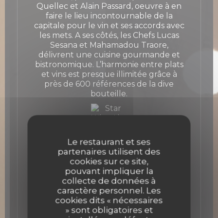
Quellec et Alain Passard, oeuvre à en
faire le lieu incontournable de la
capitale pour le vin et ses accords avec
les mets. A ses côtés, les Chefs Lucas
Sesana et Mahamadou Traore,
délivrent une cuisine gourmande et
bistronomique. L’harmonie entre plats
et vins est presque illimitée grâce à
près de 600 références de la dive
bouteille.
Le restaurant et ses
partenaires utilisent des
cookies sur ce site,
pouvant impliquer la
collecte de données à
caractère personnel. Les
cookies dits « nécessaires
» sont obligatoires et