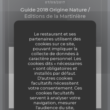
07/09/2017
Guide 2018 Origine Nature /
Editions de la Martinière
((ouvre une nouvelle fen
Voir l'article
Le restaurant et ses
partenaires utilisent des
cookies sur ce site,
pouvant impliquer la
collecte de données à
caractère personnel. Les
cookies dits « nécessaires
» sont obligatoires et
installés par défaut.
D'autres cookies
facultatifs nécessitent
votre consentement. Ces
cookies facultatifs
servent à analyser votre
navigation, mesurer
l'audience du site,