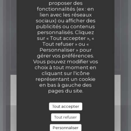
proposer des
13/07/2017
fonctionnalités (ex : en
Alain Senderens, le cuisinier qui
lien avec les réseaux
sociaux) ou afficher des
renversa la table.
publicités ou contenus
personnalisés. Cliquez
Je garderai en mémoire les dix années passées
sur « Tout accepter », «
ensemble...
Tout refuser » ou «
Nous continuerons, à notre niveau, à faire vivre
votre passion pour les poivres.
Personnaliser » pour
Merci Stéphane Durand-Souffland de nous avoir
gérer vos préférences.
((ouvre une nouvelle fen
Lire l'article
associé à cet hommage.
Vous pouvez modifier vos
choix à tout moment en
cliquant sur l'icône
représentant un cookie
en bas à gauche des
pages du site.
Tout accepter
Tout refuser
Personnaliser