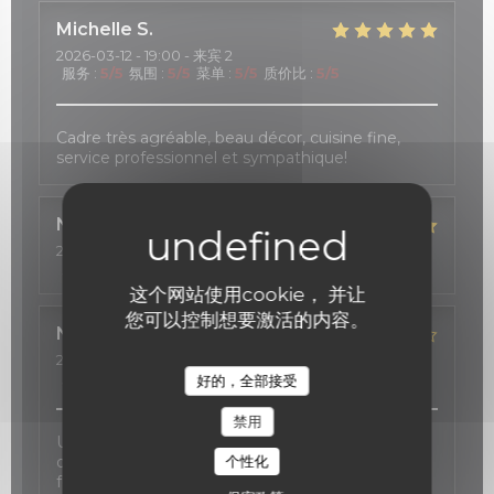
Michelle
S
2026-03-12
- 19:00 - 来宾 2
服务
:
5
/5
氛围
:
5
/5
菜单
:
5
/5
质价比
:
5
/5
Cadre très agréable, beau décor, cuisine fine,
service professionnel et sympathique!
Nadeen
R
2026-02-24
- 19:30 - 来宾 4
服务
:
5
/5
氛围
:
5
/5
菜单
:
5
/5
质价比
:
5
/5
这个网站使用cookie， 并让
您可以控制想要激活的内容。
Nathalie
S
2026-02-06
- 21:00 - 来宾 2
服务
:
2
/5
氛围
:
5
/5
菜单
:
4
/5
质价比
:
4
/5
好的，全部接受
禁用
Une carte des vins d'exception, une cuisine
个性化
délicate inspirée au gré des saisons, et une salle
fort agréable.