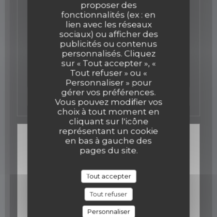
proposer des
13/07/2017
fonctionnalités (ex : en
Alain Senderens, le cuisinier qui
lien avec les réseaux
sociaux) ou afficher des
renversa la table.
publicités ou contenus
personnalisés. Cliquez
Je garderai en mémoire les dix années passées
sur « Tout accepter », «
ensemble...
Tout refuser » ou «
Nous continuerons, à notre niveau, à faire vivre
votre passion pour les poivres.
Personnaliser » pour
Merci Stéphane Durand-Souffland de nous avoir
gérer vos préférences.
((ouvre une nouvelle fen
Lire l'article
associé à cet hommage.
Vous pouvez modifier vos
choix à tout moment en
cliquant sur l'icône
représentant un cookie
en bas à gauche des
pages du site.
Tout accepter
Tout refuser
Personnaliser