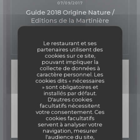
07/09/2017
Guide 2018 Origine Nature /
Editions de la Martinière
((ouvre une nouvelle fen
Voir l'article
Le restaurant et ses
partenaires utilisent des
cookies sur ce site,
pouvant impliquer la
collecte de données à
caractère personnel. Les
cookies dits « nécessaires
» sont obligatoires et
installés par défaut.
D'autres cookies
facultatifs nécessitent
votre consentement. Ces
cookies facultatifs
servent à analyser votre
navigation, mesurer
l'audience du site,