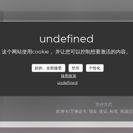
一般信息
菜肴
这个网站使用cookie， 并让您可以控制想要激活的内容。
Bistronomique
好的，全部接受
禁用
个性化
经营类型
餐厅
保密政策
undefined
服务
酒吧, 私人租用, 附近有收费的停车场, 阳台
支付方式
欧洲卡/万事达卡, 现金, 签证, 检查, 美国运