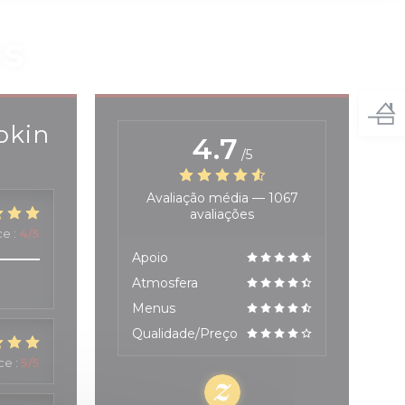
ES
okin
4.7
/5
Avaliação média —
1067
avaliações
ce
:
4
/5
Apoio
Atmosfera
Menus
Qualidade/Preço
ice
:
5
/5