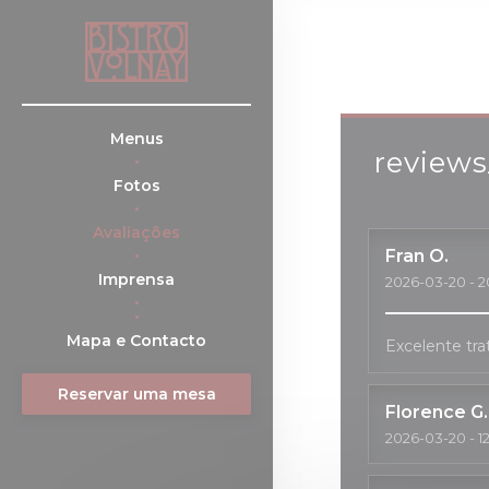
Painel de Gerenciamento de Cookies
Menus
reviews
Fotos
Avaliações
Fran
O
Imprensa
2026-03-20
- 2
((abre numa nova janela))
Mapa e Contacto
Excelente tra
Reservar uma mesa
Florence
G
2026-03-20
- 1