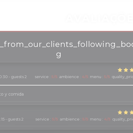
AVALIAÇÕ
_from_our_clients_following_bo
g
0:30 - guests 2
service
:
5
/5
ambience
:
4
/5
menu
:
5
/5
quality_pri
to y comida
2:15 - guests 2
service
:
5
/5
ambience
:
5
/5
menu
:
4
/5
quality_pr