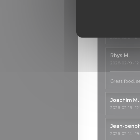
Good services
Alwin
S
2026-02-21
- 21
Rhys
M
2026-02-19
- 12
Great food, 
Joachim
M
2026-02-16
- 12
Jean-benoi
2026-02-14
- 19