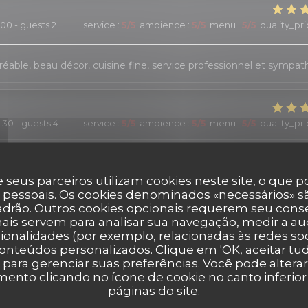
:00 - guests 2
service
:
5
/5
ambience
:
5
/5
menu
:
5
/5
quality_pr
réable, beau décor, cuisine fine, service professionnel et sympat
9:30 - guests 4
service
:
5
/5
ambience
:
5
/5
menu
:
5
/5
quality_pr
 seus parceiros utilizam cookies neste site, o que 
1:00 - guests 2
service
:
2
/5
ambience
:
5
/5
menu
:
4
/5
quality_pri
 pessoais. Os cookies denominados «necessários» sã
padrão. Outros cookies opcionais requerem seu cons
ais servem para analisar sua navegação, medir a aud
 vins d'exception, une cuisine délicate inspirée au gré des saison
 agréable.
ionalidades (por exemplo, relacionadas às redes soci
onteúdos personalizados. Clique em 'OK, aceitar tudo
' para gerenciar suas preferências. Você pode altera
nto clicando no ícone de cookie no canto inferio
páginas do site.
9:00 - guests 2
service
:
5
/5
ambience
:
5
/5
menu
:
4
/5
quality_pr