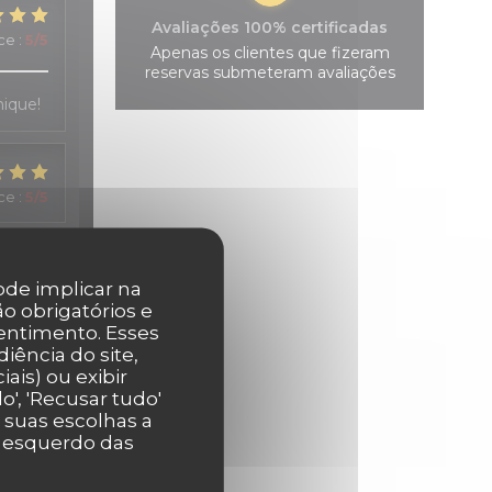
Avaliações 100% certificadas
ice
:
5
/5
Apenas os clientes que fizeram
reservas submeteram avaliações
hique!
ice
:
5
/5
pode implicar na
ce
:
4
/5
o obrigatórios e
entimento. Esses
iência do site,
s, et
ais) ou exibir
', 'Recusar tudo'
r suas escolhas a
r esquerdo das
ice
:
5
/5