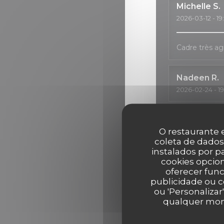
Michelle
S
2026-03-12
- 19
Cadre très ag
Nadeen
R
2026-02-24
- 1
Nathalie
S
O restaurante e
2026-02-06
- 2
coleta de dados
instalados por 
cookies opcion
Une carte des
une salle fort
oferecer func
publicidade ou c
ou 'Personalizar
TOSHIE
K
qualquer mome
2026-02-23
- 1