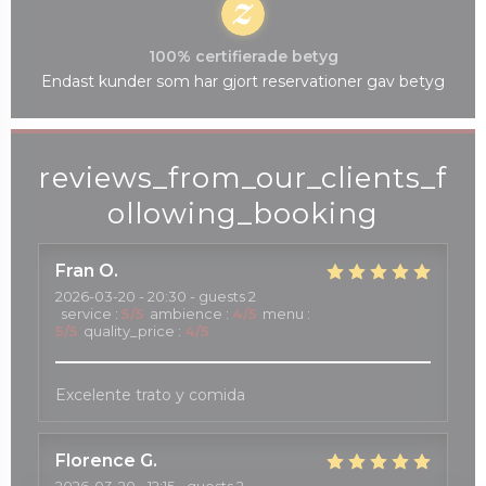
100% certifierade betyg
Endast kunder som har gjort reservationer gav betyg
reviews_from_our_clients_f
ollowing_booking
Fran
O
2026-03-20
- 20:30 - guests 2
service
:
5
/5
ambience
:
4
/5
menu
:
5
/5
quality_price
:
4
/5
Excelente trato y comida
Florence
G