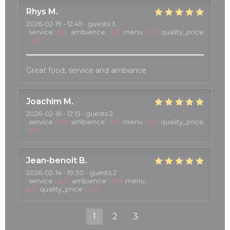
Rhys
M
2026-02-19
- 12:45 - guests 3
service
:
5
/5
ambience
:
5
/5
menu
:
5
/5
quality_price
:
4
/5
Great food, service and ambiance
Joachim
M
2026-02-16
- 12:15 - guests 2
service
:
5
/5
ambience
:
5
/5
menu
:
5
/5
quality_price
:
5
/5
Jean-benoit
B
2026-02-14
- 19:30 - guests 2
service
:
4
/5
ambience
:
4
/5
menu
:
5
/5
quality_price
:
4
/5
1
2
3