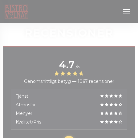
Cookie- hanteringspanel
RECENSIONER
4.7
/5
Genomsnittligt betyg —
1067 recensioner
 fönster))
Tjänst
Atmosfär
Menyer
Kvalitet/Pris