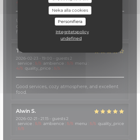
4
/5
quality_price
:
4
/5
Neka alla cookies
Une carte des vins d'exception, une cuisine
Personifiera
délicate inspirée au gré des saisons, et une salle
fort agréable.
Integritetspolicy
undefined
TOSHIE
K
2026-02-23
- 19:00 - guests 2
service
:
5
/5
ambience
:
5
/5
menu
:
4
/5
quality_price
:
5
/5
Good services, cozy atmosphere, and excellent
food.
Alwin
S
2026-02-21
- 21:15 - guests 2
service
:
5
/5
ambience
:
5
/5
menu
:
5
/5
quality_price
:
5
/5