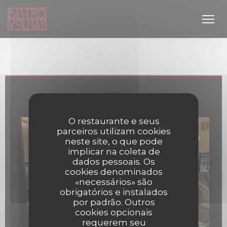
Painel de Gerenciamento de Cookies
FOTOS
Bistro Volnay
O restaurante e seus
parceiros utilizam cookies
neste site, o que pode
janela))
implicar na coleta de
dados pessoais. Os
cookies denominados
«necessários» são
obrigatórios e instalados
por padrão. Outros
cookies opcionais
requerem seu