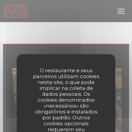
Painel de Gerenciamento de Cookies
FOTOS
Bistro Volnay
O restaurante e seus
parceiros utilizam cookies
neste site, o que pode
janela))
implicar na coleta de
dados pessoais. Os
cookies denominados
«necessários» são
obrigatórios e instalados
por padrão. Outros
cookies opcionais
requerem seu