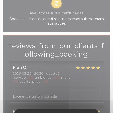
Avaliações 100% certificadas
Apenas os clientes que fizeram reservas submeteram
avaliações
reviews_from_our_clients_f
ollowing_booking
Fran
O
2026-03-20
- 20:30 - guests 2
service
:
5
/5
ambience
:
4
/5
menu
:
5
/5
quality_price
:
4
/5
Excelente trato y comida
Florence
G