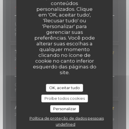
service
:
2
/5
ambience
:
5
/5
menu
:
conteúdos
4
/5
quality_price
:
4
/5
personalizados. Clique
em 'OK, aceitar tudo',
'Recusar tudo' ou
Une carte des vins d'exception, une cuisine
'Personalizar' para
délicate inspirée au gré des saisons, et une salle
gerenciar suas
fort agréable.
preferências. Você pode
alterar suas escolhas a
qualquer momento
TOSHIE
K
clicando no ícone de
2026-02-23
- 19:00 - guests 2
cookie no canto inferior
service
:
5
/5
ambience
:
5
/5
menu
:
esquerdo das páginas do
4
/5
quality_price
:
5
/5
site.
Good services, cozy atmosphere, and excellent
OK, aceitar tudo
food.
Proíbe todos cookies
Alwin
S
Personalizar
2026-02-21
- 21:15 - guests 2
Política de proteção de dados pessoais
service
:
5
/5
ambience
:
5
/5
menu
:
5
/5
quality_price
:
5
/5
undefined