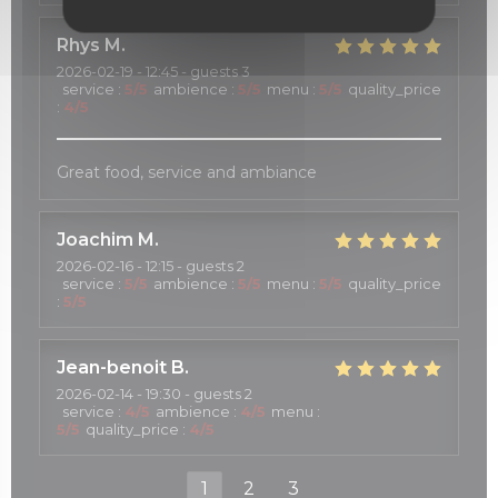
Rhys
M
2026-02-19
- 12:45 - guests 3
service
:
5
/5
ambience
:
5
/5
menu
:
5
/5
quality_price
:
4
/5
Great food, service and ambiance
Joachim
M
2026-02-16
- 12:15 - guests 2
service
:
5
/5
ambience
:
5
/5
menu
:
5
/5
quality_price
:
5
/5
Jean-benoit
B
2026-02-14
- 19:30 - guests 2
service
:
4
/5
ambience
:
4
/5
menu
:
5
/5
quality_price
:
4
/5
1
2
3