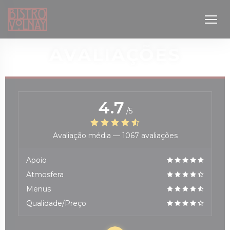
Painel de Gerenciamento de Cookies
AVALIAÇÕES
4.7
/5
Avaliação média —
1067 avaliações
janela))
Apoio
Atmosfera
Menus
Qualidade/Preço