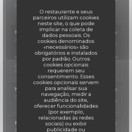
2026-03-20
- 12:15 - guests 2
service
:
5
/5
ambience
:
5
/5
menu
:
O restaurante e seus
4
/5
quality_price
:
5
/5
parceiros utilizam cookies
neste site, o que pode
implicar na coleta de
Michelle
S
dados pessoais. Os
2026-03-12
- 19:00 - guests 2
cookies denominados
service
:
5
/5
ambience
:
5
/5
menu
:
5
/5
quality_price
«necessários» são
:
5
/5
obrigatórios e instalados
por padrão. Outros
cookies opcionais
Cadre très agréable, beau décor, cuisine fine,
requerem seu
service professionnel et sympathique!
consentimento. Esses
cookies opcionais servem
para analisar sua
Nadeen
R
navegação, medir a
2026-02-24
- 19:30 - guests 4
audiência do site,
service
:
5
/5
ambience
:
5
/5
menu
:
5
/5
quality_price
oferecer funcionalidades
:
5
/5
(por exemplo,
relacionadas às redes
Nathalie
S
sociais) ou exibir
publicidade ou
2026-02-06
- 21:00 - guests 2