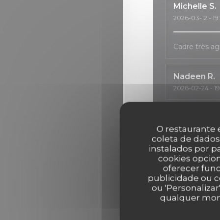
Michelle
S
2026-03-12
- 19
Cadre très ag
Nadeen
R
2026-02-24
- 1
Nathalie
S
O restaurante e
2026-02-06
- 2
coleta de dados
instalados por 
cookies opcion
Une carte des
une salle fort
oferecer func
publicidade ou c
ou 'Personalizar
TOSHIE
K
qualquer mome
2026-02-23
- 1