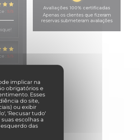
Avaliações 100% certificadas
ice
:
5
/5
Apenas os clientes que fizeram
reservas submeteram avaliações
hique!
ice
:
5
/5
pode implicar na
ce
:
4
/5
o obrigatórios e
entimento. Esses
iência do site,
s, et
ais) ou exibir
', 'Recusar tudo'
r suas escolhas a
r esquerdo das
ice
:
5
/5