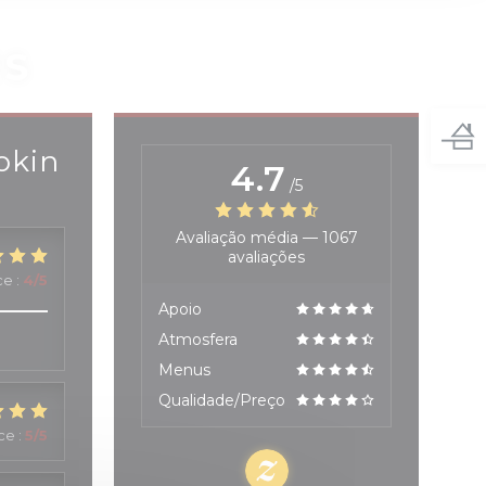
ES
okin
4.7
/5
Avaliação média —
1067
avaliações
ce
:
4
/5
Apoio
Atmosfera
Menus
Qualidade/Preço
ice
:
5
/5