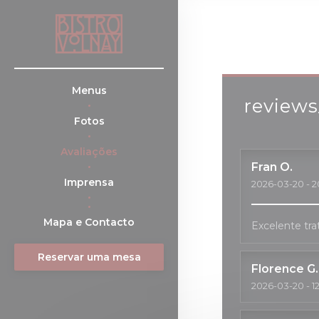
Painel de Gerenciamento de Cookies
Menus
reviews
Fotos
Avaliações
Fran
O
Imprensa
2026-03-20
- 2
((abre numa nova janela))
Mapa e Contacto
Excelente tra
Reservar uma mesa
Florence
G
2026-03-20
- 1