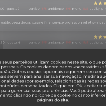
:00 - guests 2
service
:
5
/5
ambience
:
5
/5
menu
:
5
/5
quality_pr
réable, beau décor, cuisine fine, service professionnel et sympat
9:30 - guests 4
service
:
5
/5
ambience
:
5
/5
menu
:
5
/5
quality_pr
 seus parceiros utilizam cookies neste site, o que 
1:00 - guests 2
service
:
2
/5
ambience
:
5
/5
menu
:
4
/5
quality_pri
 pessoais. Os cookies denominados «necessários» sã
padrão. Outros cookies opcionais requerem seu cons
ais servem para analisar sua navegação, medir a aud
 vins d'exception, une cuisine délicate inspirée au gré des saison
 agréable.
ionalidades (por exemplo, relacionadas às redes soci
onteúdos personalizados. Clique em 'OK, aceitar tudo
' para gerenciar suas preferências. Você pode altera
nto clicando no ícone de cookie no canto inferio
páginas do site.
9:00 - guests 2
service
:
5
/5
ambience
:
5
/5
menu
:
4
/5
quality_pr