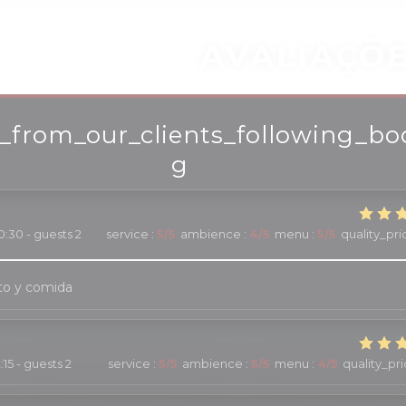
AVALIAÇÕ
_from_our_clients_following_bo
g
0:30 - guests 2
service
:
5
/5
ambience
:
4
/5
menu
:
5
/5
quality_pri
to y comida
2:15 - guests 2
service
:
5
/5
ambience
:
5
/5
menu
:
4
/5
quality_pr