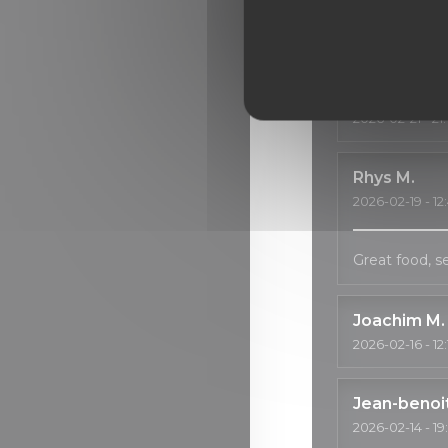
Good services
Alwin
S
2026-02-21
- 21
Rhys
M
2026-02-19
- 12
Great food, 
Joachim
M
2026-02-16
- 12
Jean-benoi
2026-02-14
- 19