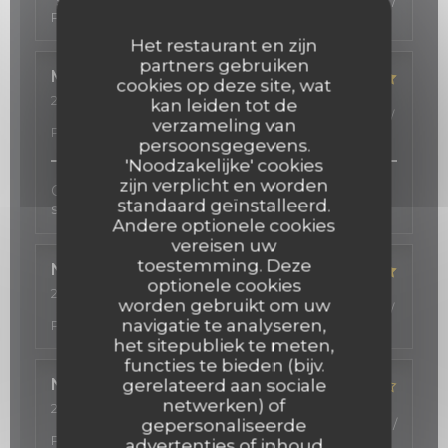
Service
:
5
/5
Atmosfeer
:
5
/5
Keuken
:
4
/5
Kwaliteit /
Prijs
:
5
/5
Het restaurant en zijn
partners gebruiken
Michelle
S
cookies op deze site, wat
2026-03-12
- 19:00 - Gasten 2
kan leiden tot de
Service
:
5
/5
Atmosfeer
:
5
/5
Keuken
:
5
/5
Kwaliteit /
verzameling van
Prijs
:
5
/5
persoonsgegevens.
'Noodzakelijke' cookies
zijn verplicht en worden
Cadre très agréable, beau décor, cuisine fine,
standaard geïnstalleerd.
service professionnel et sympathique!
Andere optionele cookies
vereisen uw
toestemming. Deze
Nadeen
R
optionele cookies
2026-02-24
- 19:30 - Gasten 4
worden gebruikt om uw
Service
:
5
/5
Atmosfeer
:
5
/5
Keuken
:
5
/5
Kwaliteit /
navigatie te analyseren,
Prijs
:
5
/5
het sitepubliek te meten,
functies te bieden (bijv.
Nathalie
gerelateerd aan sociale
S
netwerken) of
2026-02-06
- 21:00 - Gasten 2
gepersonaliseerde
Service
:
2
/5
Atmosfeer
:
5
/5
Keuken
:
4
/5
Kwaliteit /
Prijs
:
4
/5
advertenties of inhoud