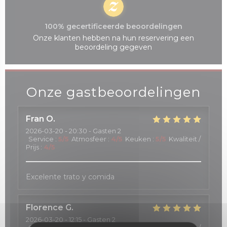
100% gecertificeerde beoordelingen
Onze klanten hebben na hun reservering een
beoordeling gegeven
Onze gastbeoordelingen
Fran
O
2026-03-20
- 20:30 - Gasten 2
Service
:
5
/5
Atmosfeer
:
4
/5
Keuken
:
5
/5
Kwaliteit /
Prijs
:
4
/5
Excelente trato y comida
Florence
G
2026-03-20
- 12:15 - Gasten 2