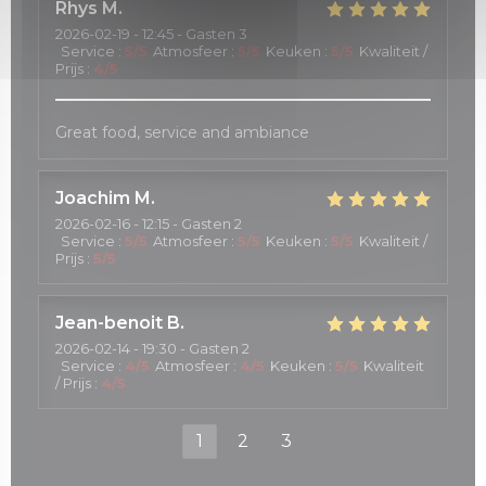
Rhys
M
2026-02-19
- 12:45 - Gasten 3
Service
:
5
/5
Atmosfeer
:
5
/5
Keuken
:
5
/5
Kwaliteit /
Prijs
:
4
/5
Great food, service and ambiance
Joachim
M
2026-02-16
- 12:15 - Gasten 2
Service
:
5
/5
Atmosfeer
:
5
/5
Keuken
:
5
/5
Kwaliteit /
Prijs
:
5
/5
Jean-benoit
B
2026-02-14
- 19:30 - Gasten 2
Service
:
4
/5
Atmosfeer
:
4
/5
Keuken
:
5
/5
Kwaliteit
/ Prijs
:
4
/5
1
2
3