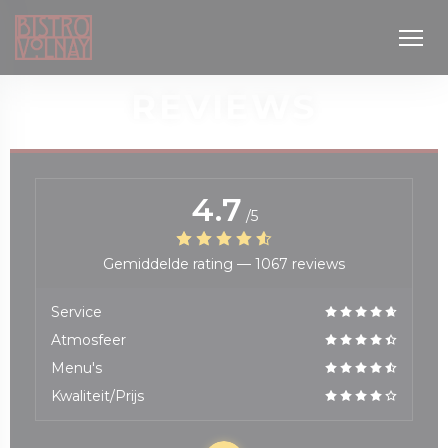
Cookies beheer paneel
REVIEWS
4.7
/5
Gemiddelde rating —
1067 reviews
uw venster))
Service
Atmosfeer
Menu's
Kwaliteit/Prijs