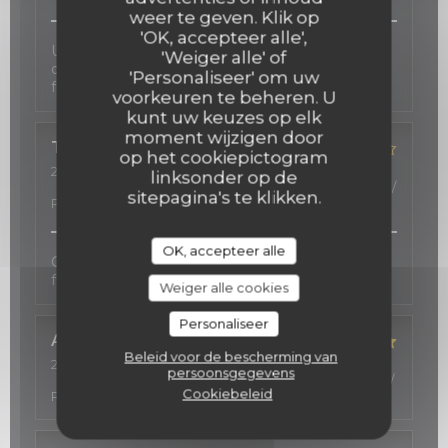
weer te geven. Klik op
'OK, accepteer alle',
Une carte des vins d'exception, une cuisine
'Weiger alle' of
délicate inspirée au gré des saisons, et une salle
'Personaliseer' om uw
fort agréable.
voorkeuren te beheren. U
kunt uw keuzes op elk
moment wijzigen door
TOSHIE
K
op het cookiepictogram
2026-02-23
- 19:00 - Gasten 2
linksonder op de
Service
:
5
/5
Atmosfeer
:
5
/5
Keuken
:
4
/5
Kwaliteit /
sitepagina's te klikken.
Prijs
:
5
/5
OK, accepteer alle
Good services, cozy atmosphere, and excellent
food.
Weiger alle cookies
Personaliseer
Alwin
S
Beleid voor de bescherming van
2026-02-21
- 21:15 - Gasten 2
persoonsgegevens
Service
:
5
/5
Atmosfeer
:
5
/5
Keuken
:
5
/5
Kwaliteit /
Cookiebeleid
Prijs
:
5
/5