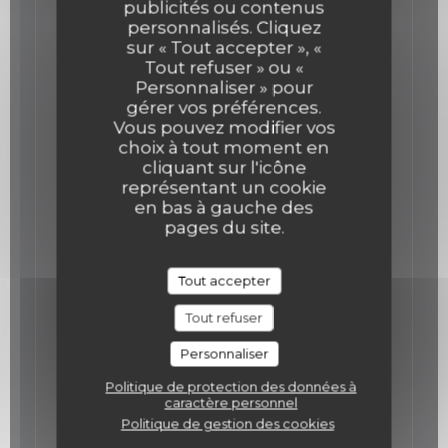
Liste des allergènes
publicités ou contenus
personnalisés. Cliquez
36,00 EUR
sur « Tout accepter », «
Tout refuser » ou «
Le Veau et la Langoustine
Personnaliser » pour
gérer vos préférences.
En tartare, Mayonnaise au Wasabi, Câpres et
Vous pouvez modifier vos
Citron
choix à tout moment en
Liste des allergènes
cliquant sur l'icône
39,00 EUR
représentant un cookie
en bas à gauche des
Le Poulet Jaune
pages du site.
En deux cuissons, suprême basse température
et cuisse confite, purée de maïs, popcorn et jus
Tout accepter
de viande.
Liste des allergènes
Tout refuser
34,00 EUR
Personnaliser
Le Ris de Veau
Politique de protection des données à
caractère personnel
Croustillant, purée d’Artichaut, Artichaut rôtie et
Politique de gestion des cookies
jus de Viande