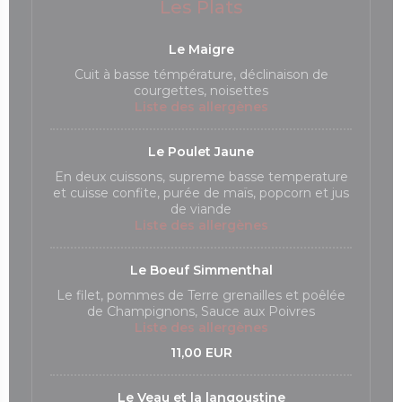
Les Plats
Le Maigre
Cuit à basse témpérature, déclinaison de
courgettes, noisettes
Liste des allergènes
Le Poulet Jaune
En deux cuissons, supreme basse temperature
et cuisse confite, purée de maïs, popcorn et jus
de viande
Liste des allergènes
Le Boeuf Simmenthal
Le filet, pommes de Terre grenailles et poêlée
de Champignons, Sauce aux Poivres
Liste des allergènes
11,00 EUR
Le Veau et la langoustine