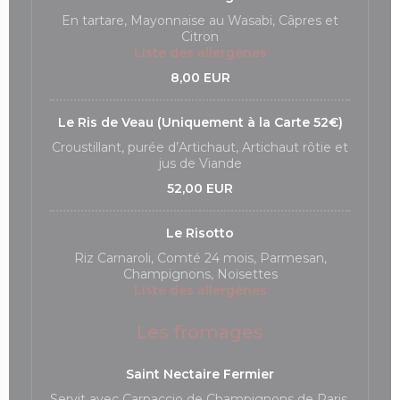
En tartare, Mayonnaise au Wasabi, Câpres et
Citron
Liste des allergènes
8,00 EUR
Le Ris de Veau (Uniquement à la Carte 52€)
Croustillant, purée d’Artichaut, Artichaut rôtie et
jus de Viande
52,00 EUR
Le Risotto
Riz Carnaroli, Comté 24 mois, Parmesan,
Champignons, Noisettes
Liste des allergènes
Les fromages
Saint Nectaire Fermier
Servit avec Carpaccio de Champignons de Paris,