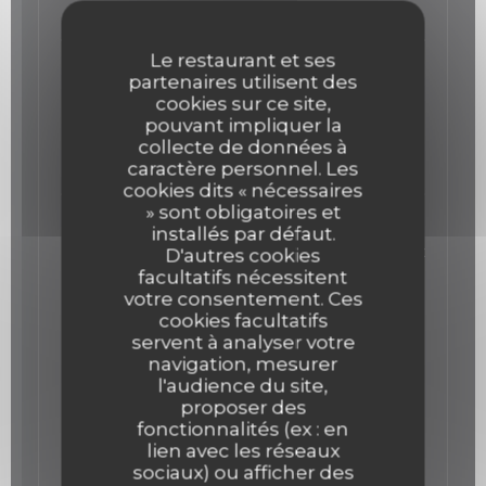
24,00 EUR
Le restaurant et ses
Le Veau et la Langoustine
partenaires utilisent des
En tartare, Mayonnaise au Wasabi, Câpres et
cookies sur ce site,
Citron
pouvant impliquer la
Liste des allergènes
collecte de données à
25,00 EUR
caractère personnel. Les
cookies dits « nécessaires
» sont obligatoires et
Le Thon Rouge
installés par défaut.
En Ceviche, Mousseline d’avocats, citron et Noix
D'autres cookies
de Cajou
facultatifs nécessitent
Liste des allergènes
votre consentement. Ces
cookies facultatifs
23,00 EUR
servent à analyser votre
navigation, mesurer
Nos Plats
l'audience du site,
proposer des
Le Maigre
fonctionnalités (ex : en
lien avec les réseaux
Cuit à basse témpérature, déclinaison de
sociaux) ou afficher des
courgettes, noisettes