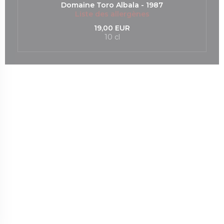
Domaine Toro Albala - 1987
Liste des allergènes
19,00 EUR
10 cl
nouvelle fenêtre))
une nouvelle fenêtre))
(ouvre une nouvelle fenêtre))