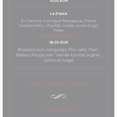
15,00 EUR
La Fraise
En Pavlova, meringue française au Poivre
Voatsiperifery, Chantilly Oseille, coulis et gel
Fraise
Liste des allergènes
18,00 EUR
Boissons non comprises. Prix nets. Pain :
Maison Poujauran. Viande bovine orgine :
Selon arrivage
Les Vins au Verre
Champagne