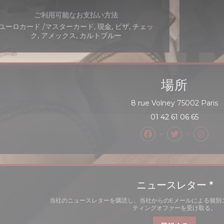
ご利用可能なお支払い方法
ユーロカード /マスターカード, 現金, ビザ, チェッ
ク, アメックス, カルトブルー
場所
(
8 rue Volney 75002 Paris
01 42 61 06 65
Facebook ((新
Twitter 
Inst
ニュースレター
*
当社のニュースレターを購読し、当社からのEメールによる個別
ティングオファーを受け取る。