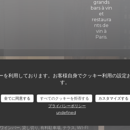
店舗情報
ーを利用しております。お客様自身でクッキー利用の設定
す。
料理
月
-
金
ビストロノミーク
全てに同意する
すべてのクッキーを拒否する
カスタマイズする
ビジネスタイプ
土曜日
プライバシーポリシー
レストラン
undefined
日曜日
サービス
ワインバー, 貸し切り, 有料駐車場, テラス, WI-FI