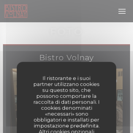
Personalizzazione delle tue scelte sui cookie
FOTO
Bistro Volnay
Il ristorante e i suoi
partner utilizzano cookies
inestra))
su questo sito, che
possono comportare la
raccolta di dati personali. I
cookies denominati
«necessari» sono
obbligatori e installati per
impostazione predefinita.
Altri cookies opzionali