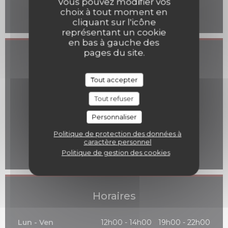
Vous pouvez modifier vos
Eurocard/Mastercard, Espèces, Visa, Chèques,
choix à tout moment en
American Express, Carte Bleue
cliquant sur l'icône
représentant un cookie
en bas à gauche des
pages du site.
Accès
Métro
Tout accepter
Opéra, Quatre-Septembre, Madeleine
Tout refuser
Bus
Personnaliser
95
Politique de protection des données à
Parking
caractère personnel
Indigo Vendôme
Politique de gestion des cookies
Horaires
Lun
-
Ven
12h00 - 14h00
19h00 - 22h00
•