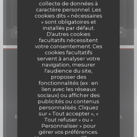
collecte de données à
caractère personnel. Les
cookies dits « nécessaires
» sont obligatoires et
installés par défaut.
Pour afficher la carte interactive Waze, vous devez accepter les
cookies Waze Map (Google). Ces cookies peuvent collecter des
D'autres cookies
données de navigation et de localisation.
Autoriser
facultatifs nécessitent
votre consentement. Ces
cookies facultatifs
servent à analyser votre
Infos pratiques
navigation, mesurer
l'audience du site,
Cuisine
proposer des
Bistronomique
fonctionnalités (ex : en
lien avec les réseaux
Type de restaurant
sociaux) ou afficher des
Restaurant
publicités ou contenus
personnalisés. Cliquez
Services
sur « Tout accepter », «
Bar à Vin, Privatisation, Parking payant à proximité,
Tout refuser » ou «
Terrasse, Accès Wifi
Personnaliser » pour
gérer vos préférences.
Moyens de paiement