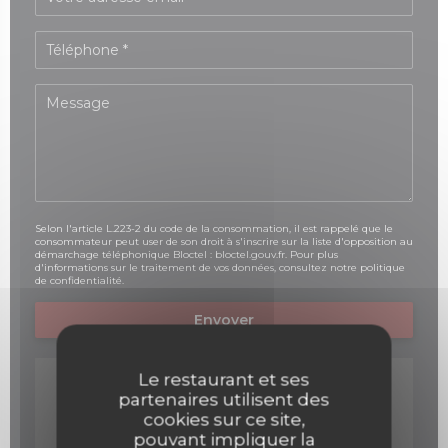
Selon l'article L.223-2 du code de la consommation, il est rappelé que le
consommateur peut user de son droit à s'inscrire sur la liste d'opposition au
démarchage téléphonique Bloctel :
bloctel.gouv.fr
. Pour plus
d'informations sur le traitement de vos données, consultez notre
politique
de confidentialité
.
Le restaurant et ses
partenaires utilisent des
cookies sur ce site,
pouvant impliquer la