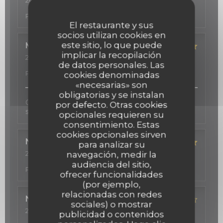
2026-03-20
- 12:15 - Invitados 2
Servicio
:
5
/5
Ambiente
:
5
/5
Menú
:
4
/5
Calidad /
Precio
:
5
/5
El restaurante y sus
socios utilizan cookies en
este sitio, lo que puede
Michelle
S
implicar la recopilación
2026-03-12
- 19:00 - Invitados 2
de datos personales. Las
Servicio
:
5
/5
Ambiente
:
5
/5
Menú
:
5
/5
Calidad /
Precio
:
5
/5
cookies denominadas
«necesarias» son
obligatorias y se instalan
Cadre très agréable, beau décor, cuisine fine,
por defecto. Otras cookies
service professionnel et sympathique!
opcionales requieren su
consentimiento. Estas
cookies opcionales sirven
Nadeen
R
para analizar su
2026-02-24
- 19:30 - Invitados 4
navegación, medir la
Servicio
:
5
/5
Ambiente
:
5
/5
Menú
:
5
/5
Calidad /
audiencia del sitio,
Precio
:
5
/5
ofrecer funcionalidades
(por ejemplo,
relacionadas con redes
Nathalie
S
sociales) o mostrar
2026-02-06
- 21:00 - Invitados 2
publicidad o contenidos
Servicio
:
2
/5
Ambiente
:
5
/5
Menú
:
4
/5
Calidad /