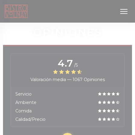
Personalización de sus opciones de cookies
OPINIONES
4.7
/5
Valoración media —
1067 Opiniones
va ventana))
Servicio
Ambiente
Comida
Calidad/Precio