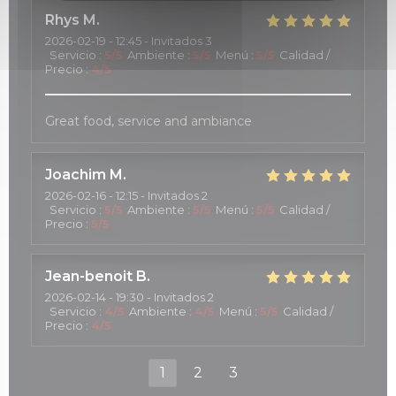
Rhys
M
2026-02-19
- 12:45 - Invitados 3
Servicio
:
5
/5
Ambiente
:
5
/5
Menú
:
5
/5
Calidad /
Precio
:
4
/5
Great food, service and ambiance
Joachim
M
2026-02-16
- 12:15 - Invitados 2
Servicio
:
5
/5
Ambiente
:
5
/5
Menú
:
5
/5
Calidad /
Precio
:
5
/5
Jean-benoit
B
2026-02-14
- 19:30 - Invitados 2
Servicio
:
4
/5
Ambiente
:
4
/5
Menú
:
5
/5
Calidad /
Precio
:
4
/5
1
2
3