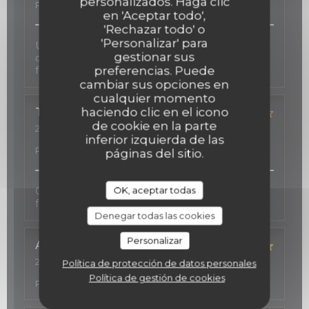
personalizados. Haga clic
Precio
:
4
/5
en 'Aceptar todo',
'Rechazar todo' o
'Personalizar' para
Une carte des vins d'exception, une cuisine
gestionar sus
délicate inspirée au gré des saisons, et une salle
preferencias. Puede
fort agréable.
cambiar sus opciones en
cualquier momento
haciendo clic en el icono
TOSHIE
K
de cookie en la parte
2026-02-23
- 19:00 - Invitados 2
inferior izquierda de las
Servicio
:
5
/5
Ambiente
:
5
/5
Menú
:
4
/5
Calidad /
Precio
:
5
/5
páginas del sitio.
OK, aceptar todas
Good services, cozy atmosphere, and excellent
food.
Denegar todas las cookies
Personalizar
Alwin
S
2026-02-21
- 21:15 - Invitados 2
Política de protección de datos personales
Servicio
:
5
/5
Ambiente
:
5
/5
Menú
:
5
/5
Calidad /
Política de gestión de cookies
Precio
:
5
/5