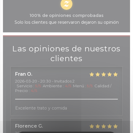
100% de opiniones comprobadas
Solo los clientes que reservaron dejaron su opinión
Las opiniones de nuestros
clientes
Fran
O
2026-03-20
- 20:30 - Invitados 2
Servicio
:
5
/5
Ambiente
:
4
/5
Menú
:
5
/5
Calidad /
Precio
:
4
/5
Excelente trato y comida
Florence
G