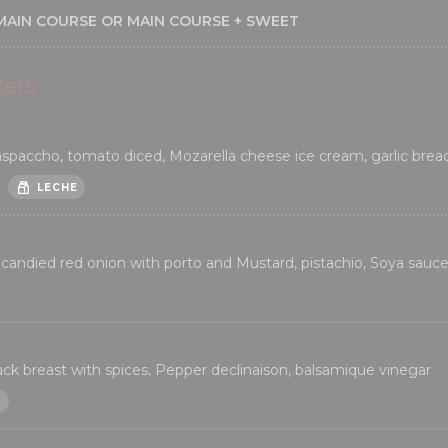
MAIN COURSE OR MAIN COURSE + SWEET
ters
o
paccho, tomato diced, Mozarella cheese ice cream, garlic brea
LECHE
, candied red onion with porto and Mustard, pistachio, Soya sauce
ck breast with spices, Pepper declinaison, balsamique vinegar
S