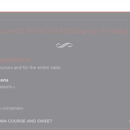
Lunch Menu (Monday to Friday)
gustation
ourses and for the entire table
sons
Saisons »
n comprises
MAIN COURSE AND SWEET