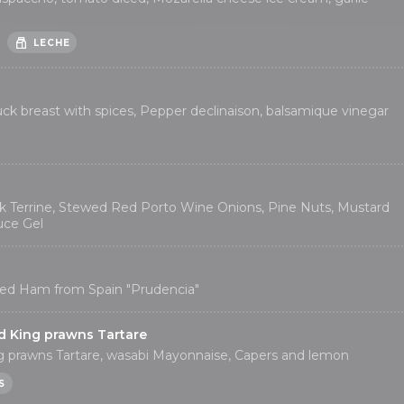
LECHE
ck breast with spices, Pepper declinaison, balsamique vinegar
 Terrine, Stewed Red Porto Wine Onions, Pine Nuts, Mustard
uce Gel
ed Ham from Spain "Prudencia"
d King prawns Tartare
g prawns Tartare, wasabi Mayonnaise, Capers and lemon
S