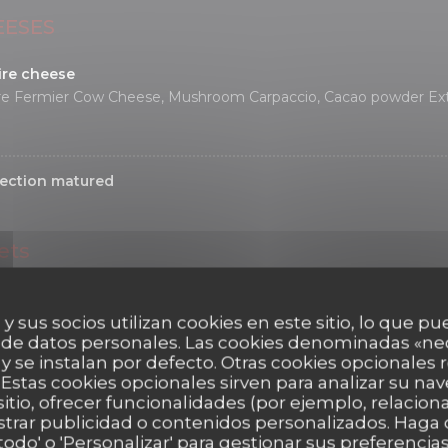
EESES
ire cheese
ire Fermier Cow Cheese, Mushroom Carpaccio, Cacao powder Ext
ection matured
ets
ate
ana Chocolate, Red Pepper Ice Cream, Caramelized Pecan Nuts
 y sus socios utilizan cookies en este sitio, lo que pu
 de datos personales. Las cookies denominadas «ne
NUECES
 y se instalan por defecto. Otras cookies opcionales
Estas cookies opcionales sirven para analizar su nav
sitio, ofrecer funcionalidades (por ejemplo, relacio
strar publicidad o contenidos personalizados. Haga c
auge compote, Biscuit, Apricot sherbet
 todo' o 'Personalizar' para gestionar sus preferenci