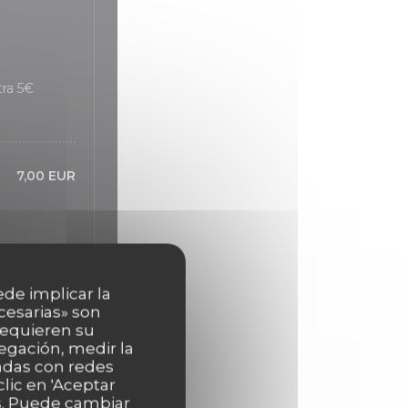
ra 5€
7,00 EUR
 Extra 3€
ede implicar la
cesarias» son
 requieren su
egación, medir la
nadas con redes
lic en 'Aceptar
as. Puede cambiar