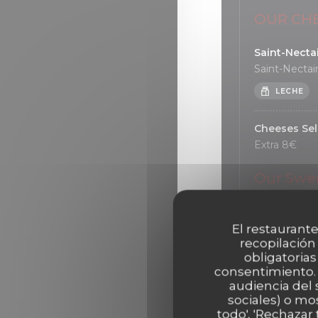
OUR CH
Saint-Necta
Saint-Necta
LECHE
Cheeses Sel
Extra 8€
Our Swe
The Chocol
Melting Sam
El restaurante
recopilación
LECHE
obligatorias
consentimiento. 
audiencia del 
The Apricot
sociales) o mo
Apricot et S
todo', 'Rechazar