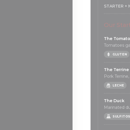
STARTER + 
Our Star
The Tomat
Tomatoes gas
GLUTEN
The Terrine
Pork Terrine
LECHE
The Duck
Marinated du
SULFITO