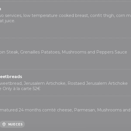
n
wo services, low temperature cooked breast, confit thigh, corn m
t juice.
rloin Steak, Grenailles Patatoes, Mushrooms and Peppers Sauce
weetbreads
Sweetbread, Jerusalem Artichoke, Rostaed Jerusalem Artichoke
e Only à la carte 52€
h matured 24 months comté cheese, Parmesan, Mushrooms and
NUECES