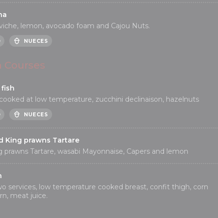
na
viche, lemon, avocado foam and Cajou Nuts.
O
NUECES
n Courses
fish
cooked at low temperature, zucchini declinaison, hazelnuts
O
NUECES
d King prawns Tartare
g prawns Tartare, wasabi Mayonnaise, Capers and lemon
n
wo services, low temperature cooked breast, confit thigh, corn
n, meat juice.