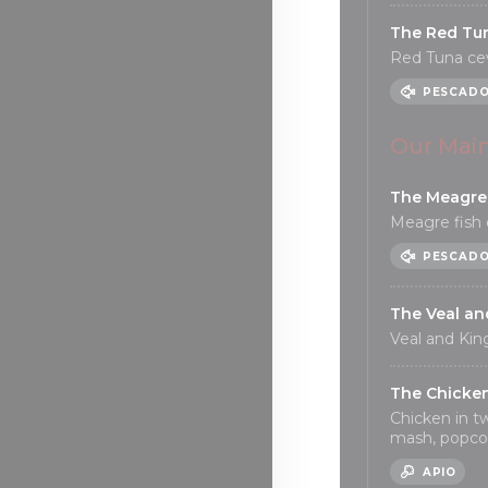
The Red Tu
Red Tuna ce
PESCAD
Our Mai
The Meagre 
Meagre fish 
PESCAD
The Veal an
Veal and Kin
The Chicke
Chicken in t
mash, popcor
APIO