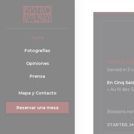
Personalización de sus opciones de cookies
Carta
Fotografías
Menu Dé
Opiniones
Served in 5 c
Prensa
En Cinq Sai
((abre en una nueva ventana))
« Au fil des 
Mapa y Contacto
Reservar una mesa
Boissons no
STARTER, 