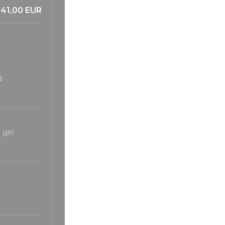
41,00 EUR
d
 gel