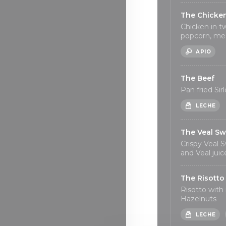
The Chicke
Chicken in t
popcorn, mea
APIO
The Beef
Pan fried Si
LECHE
The Veal S
Crispy Veal 
and Veal juic
The Risotto
Risotto wit
Hazelnuts
LECHE