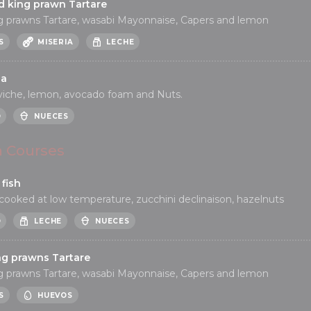
d king prawn Tartare
g prawns Tartare, wasabi Mayonnaise, Capers and lemon
S
MISERIA
LECHE
na
viche, lemon, avocado foam and Nuts.
O
NUECES
n Courses
fish
cooked at low temperature, zucchini declinaison, hazelnuts
O
LECHE
NUECES
ng prawns Tartare
g prawns Tartare, wasabi Mayonnaise, Capers and lemon
S
HUEVOS