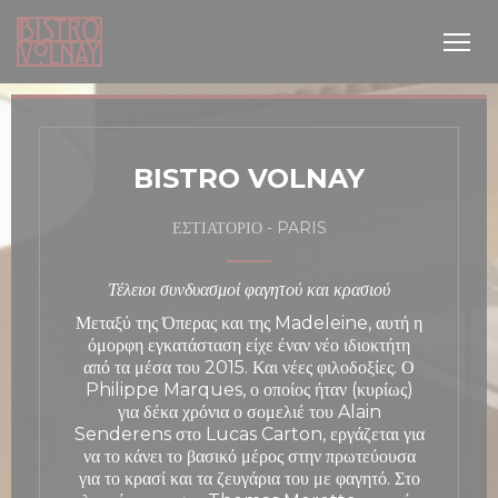
Πίνακας διαχείρισης "Μπισκότων" (Cookies)
BISTRO VOLNAY
ΕΣΤΙΑΤΌΡΙΟ
-
PARIS
Τέλειοι συνδυασμοί φαγητού και κρασιού
Μεταξύ της Όπερας και της Madeleine, αυτή η
θυρο))
όμορφη εγκατάσταση είχε έναν νέο ιδιοκτήτη
από τα μέσα του 2015. Και νέες φιλοδοξίες. Ο
Philippe Marques, ο οποίος ήταν (κυρίως)
για δέκα χρόνια ο σομελιέ του Alain
Senderens στο Lucas Carton, εργάζεται για
να το κάνει το βασικό μέρος στην πρωτεύουσα
για το κρασί και τα ζευγάρια του με φαγητό. Στο