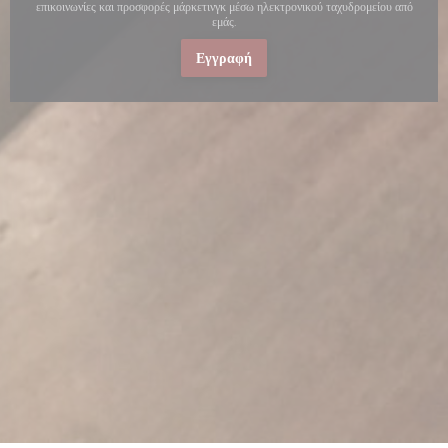
επικοινωνίες και προσφορές μάρκετινγκ μέσω ηλεκτρονικού ταχυδρομείου από
εμάς.
Εγγραφή
ο παράθυρο))
ε νέο παράθυρο))
νοίγει σε νέο παράθυρο))