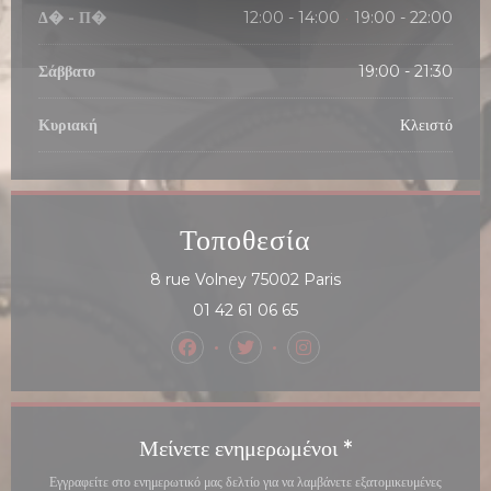
Δ�
-
Π�
12:00 - 14:00
19:00 - 22:00
•
Σάββατο
19:00 - 21:30
Κυριακή
Κλειστό
Τοποθεσία
((ανοίγει σε νέο παράθυ
8 rue Volney 75002 Paris
01 42 61 06 65
Facebook ((ανοίγει σε νέο παράθυρο))
Twitter ((ανοίγει σε νέο παράθυρ
Instagram ((ανοίγει σε 
Μείνετε ενημερωμένοι
*
Εγγραφείτε στο ενημερωτικό μας δελτίο για να λαμβάνετε εξατομικευμένες