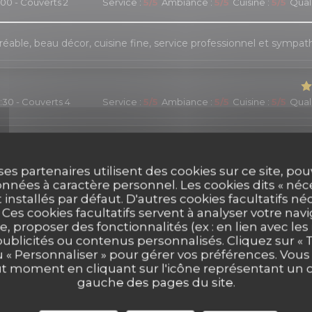
:00 - Couverts 2
Service
:
5
/5
Ambiance
:
5
/5
Cuisine
:
5
/5
Quali
réable, beau décor, cuisine fine, service professionnel et sympat
9:30 - Couverts 4
Service
:
5
/5
Ambiance
:
5
/5
Cuisine
:
5
/5
Quali
1:00 - Couverts 2
Service
:
2
/5
Ambiance
:
5
/5
Cuisine
:
4
/5
Quali
ses partenaires utilisent des cookies sur ce site, po
nnées à caractère personnel. Les cookies dits « néc
t installés par défaut. D'autres cookies facultatifs né
 vins d'exception, une cuisine délicate inspirée au gré des saison
es cookies facultatifs servent à analyser votre nav
éable.
e, proposer des fonctionnalités (ex : en lien avec le
publicités ou contenus personnalisés. Cliquez sur « T
u « Personnaliser » pour gérer vos préférences. Vou
ut moment en cliquant sur l'icône représentant un 
9:00 - Couverts 2
Service
:
5
/5
Ambiance
:
5
/5
Cuisine
:
4
/5
Quali
gauche des pages du site.