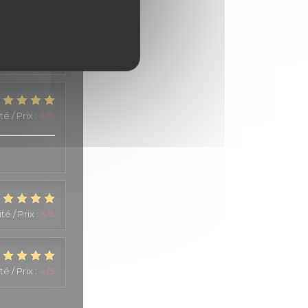
té / Prix
:
5
/5
té / Prix
:
4
/5
té / Prix
:
5
/5
té / Prix
:
4
/5