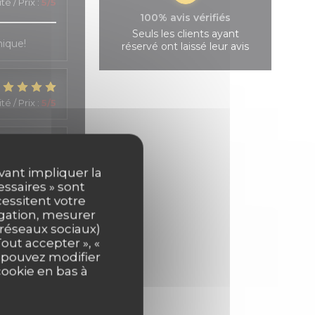
té / Prix
:
5
/5
100% avis vérifiés
Seuls les clients ayant
hique!
réservé ont laissé leur avis
té / Prix
:
5
/5
té / Prix
:
4
/5
uvant impliquer la
essaires » sont
cessitent votre
s, et une
igation, mesurer
s réseaux sociaux)
out accepter », «
s pouvez modifier
cookie en bas à
té / Prix
:
5
/5