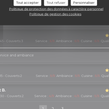
, cozy atmosphere, and excellent food.
Tout accepter
Tout refuser
Personnaliser
Politique de protection des données à caractère personnel
Politique de gestion des cookies
:15 - Couverts 2
Service
:
5
/5
Ambiance
:
5
/5
Cuisine
:
5
/5
Quali
:45 - Couverts 3
Service
:
5
/5
Ambiance
:
5
/5
Cuisine
:
5
/5
Quali
service and ambiance
:15 - Couverts 2
Service
:
5
/5
Ambiance
:
5
/5
Cuisine
:
5
/5
Quali
t
B
:30 - Couverts 2
Service
:
4
/5
Ambiance
:
4
/5
Cuisine
:
5
/5
Quali
1
2
3