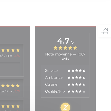
4.7
/5
Note moyenne —
1067
té / Prix
:
4
/5
avis
Service
Ambiance
Cuisine
té / Prix
:
5
/5
Qualité/Prix