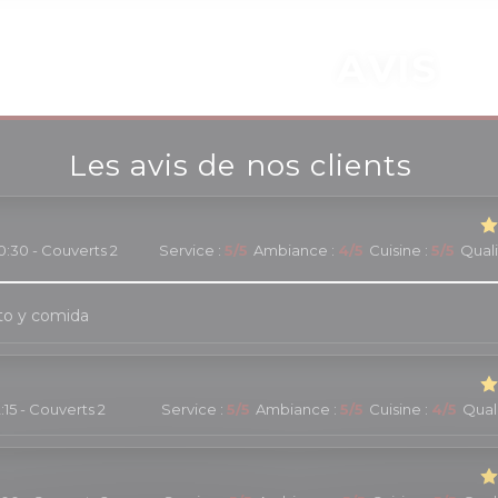
AVIS
Les avis de nos clients
0:30 - Couverts 2
Service
:
5
/5
Ambiance
:
4
/5
Cuisine
:
5
/5
Quali
to y comida
2:15 - Couverts 2
Service
:
5
/5
Ambiance
:
5
/5
Cuisine
:
4
/5
Quali