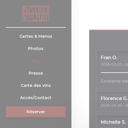
Personnalisation de vos choix en matière de cookies
Cartes & Menus
Photos
Fran
O
Avis
2026-03-20
- 2
Presse
Excelente tra
((ouvre une nouvelle fenêtre))
Carte des vins
Accès/Contact
Florence
G
2026-03-20
- 1
Réserver
Michelle
S