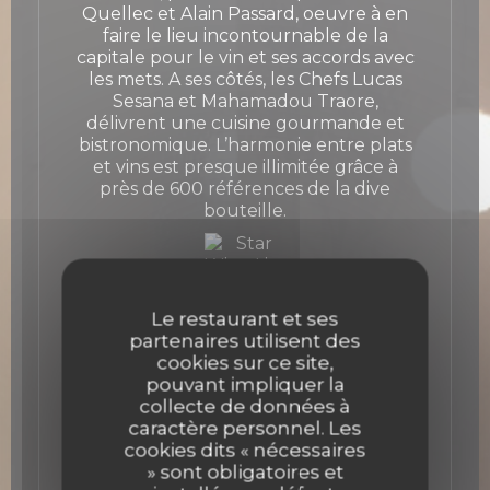
Quellec et Alain Passard, oeuvre à en
faire le lieu incontournable de la
capitale pour le vin et ses accords avec
les mets. A ses côtés, les Chefs Lucas
Sesana et Mahamadou Traore,
délivrent une cuisine gourmande et
bistronomique. L’harmonie entre plats
et vins est presque illimitée grâce à
près de 600 références de la dive
bouteille.
Le restaurant et ses
partenaires utilisent des
cookies sur ce site,
pouvant impliquer la
collecte de données à
caractère personnel. Les
cookies dits « nécessaires
» sont obligatoires et