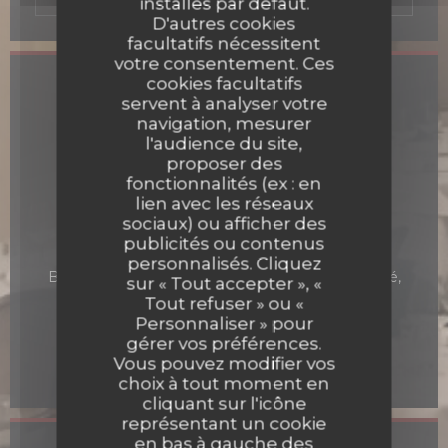
installés par défaut.
D'autres cookies
facultatifs nécessitent
votre consentement. Ces
cookies facultatifs
Infos pratiques
servent à analyser votre
navigation, mesurer
Cuisine
l'audience du site,
Bistronomique
proposer des
fonctionnalités (ex : en
Type de restaurant
lien avec les réseaux
Restaurant
sociaux) ou afficher des
publicités ou contenus
Services
personnalisés. Cliquez
Bar à Vin, Privatisation, Parking payant à proximité,
sur « Tout accepter », «
Terrasse, Accès Wifi
Tout refuser » ou «
Personnaliser » pour
Moyens de paiement
gérer vos préférences.
Eurocard/Mastercard, Espèces, Visa, Chèques,
Vous pouvez modifier vos
American Express, Carte Bleue
choix à tout moment en
cliquant sur l'icône
représentant un cookie
en bas à gauche des